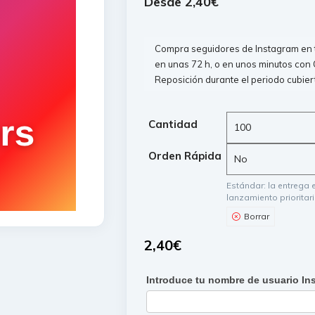
Desde
2,40
€
Compra seguidores de Instagram en tu
en unas 72 h, o en unos minutos con 
Reposición durante el periodo cubier
Cantidad
Orden Rápida
Estándar: la entrega 
lanzamiento prioritar
Borrar
2,40
€
Introduce tu nombre de usuario I
Formulaire
followers