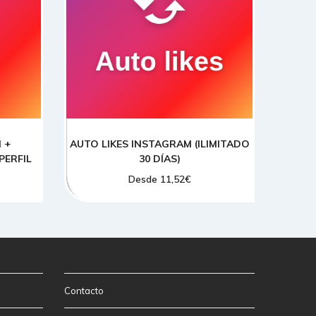
ELIGE UNA OPCION
 +
AUTO LIKES INSTAGRAM (ILIMITADO
LIKE
PERFIL
30 DÍAS)
Desde
11,52
€
Contacto
0