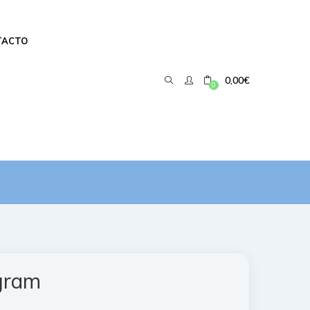
TACTO
0,00
€
0
gram