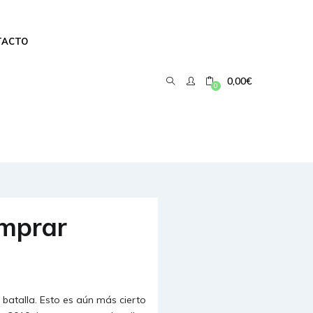
TACTO
0,00
€
0
omprar
atalla. Esto es aún más cierto