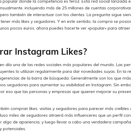
 popular donde la competencia es feroz. Esta red social lanzada e
nsualmente, incluyendo más de 25 millones de cuentas corporativas.
ro también de interactuar con los clientes. La pregunta sigue sien
ener más likes y seguidores. Y en este sentido, la compra se posic
unos pocos euros, ahora puedes hacerte ver «popular» para atraer m
rar Instagram Likes?
en día una de las redes sociales más populares del mundo. Las pers
luyentes lo utilizan regularmente para dar novedades suyas. En la r
gerencias de la barra de búsqueda. Generalmente son los que más se
hos seguidores para aumentar su visibilidad en Instagram. Sin em
 por eso que las personas y empresas que quieren mejorar su presen
én compran likes, visitas y seguidores para parecer más creíbles a
cluso miles de seguidores atraerá más influenceres que un perfil con 
 algo de apariencia, y luego llevar a cabo una verdadera campaña
 y potenciales.