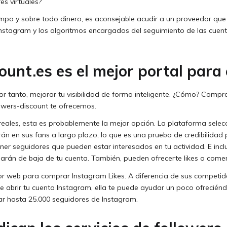
es virtuales?
empo y sobre todo dinero, es aconsejable acudir a un proveedor que 
Instagram y los algoritmos encargados del seguimiento de las cuen
ount.es es el mejor portal para
por tanto, mejorar tu visibilidad de forma inteligente. ¿Cómo? Compr
owers-discount te ofrecemos.
eales, esta es probablemente la mejor opción. La plataforma sele
rán en sus fans a largo plazo, lo que es una prueba de credibilidad
tener seguidores que pueden estar interesados en tu actividad. E inc
rán de baja de tu cuenta. También, pueden ofrecerte likes o comen
jor web para comprar Instagram Likes. A diferencia de sus competid
de abrir tu cuenta Instagram, ella te puede ayudar un poco ofreciénd
r hasta 25.000 seguidores de Instagram.