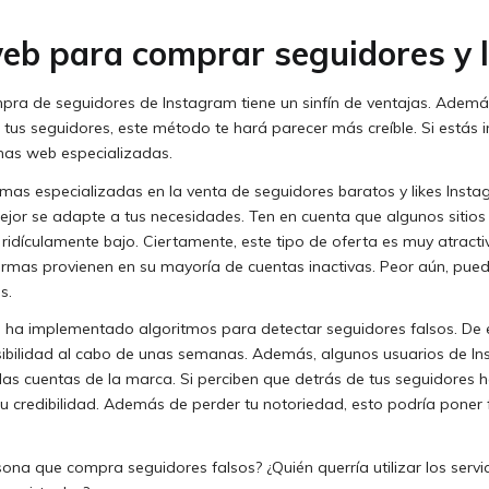
eb para comprar seguidores y l
pra de seguidores de Instagram tiene un sinfín de ventajas. Adem
 tus seguidores, este método te hará parecer más creíble. Si estás i
nas web especializadas.
rmas especializadas en la venta de seguidores baratos y likes Inst
e mejor se adapte a tus necesidades. Ten en cuenta que algunos siti
 ridículamente bajo. Ciertamente, este tipo de oferta es muy atracti
formas provienen en su mayoría de cuentas inactivas. Peor aún, pue
s.
 ha implementado algoritmos para detectar seguidores falsos. De 
ibilidad al cabo de unas semanas. Además, algunos usuarios de I
 las cuentas de la marca. Si perciben que detrás de tus seguidores h
 credibilidad. Además de perder tu notoriedad, esto podría poner f
sona que compra seguidores falsos? ¿Quién querría utilizar los ser