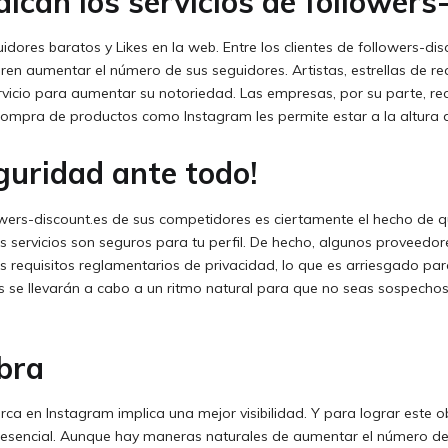
dican los servicios de followers
ores baratos y Likes en la web. Entre los clientes de followers-di
n aumentar el número de sus seguidores. Artistas, estrellas de real
vicio para aumentar su notoriedad. Las empresas, por su parte, rec
compra de productos como Instagram les permite estar a la altura 
eguridad ante todo!
lowers-discount.es de sus competidores es ciertamente el hecho de 
us servicios son seguros para tu perfil. De hecho, algunos proveedor
s requisitos reglamentarios de privacidad, lo que es arriesgado pa
es se llevarán a cabo a un ritmo natural para que no seas sospecho
bra
 en Instagram implica una mejor visibilidad. Y para lograr este o
s esencial. Aunque hay maneras naturales de aumentar el número de 