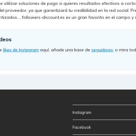
e utilizar soluciones de pago si quieres resultados efectivos a cort
del proveedor, ya que garantizará tu credibilidad en la red social. Pr
ntizados…. followers-discount.es es un gran favorito en el campo y s
odeos
de
likes de Instagram
aquí, añade una base de
seguidores
, o mira to
Instagram
Facebook